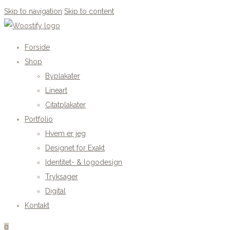
Skip to navigation
Skip to content
Forside
Shop
Byplakater
Lineart
Citatplakater
Portfolio
Hvem er jeg
Designet for Exakt
Identitet- & logodesign
Tryksager
Digital
Kontakt
0