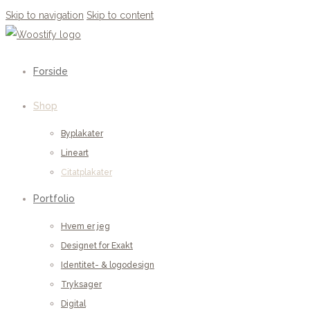
Skip to navigation
Skip to content
Forside
Shop
Byplakater
Lineart
Citatplakater
Portfolio
Hvem er jeg
Designet for Exakt
Identitet- & logodesign
Tryksager
Digital