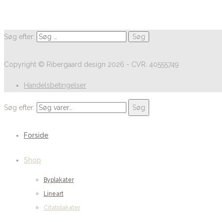
Søg efter:
Copyright © Ribergaard design 2026 - CVR. 40555749
Handelsbetingelser
Søg efter:
Søg
Forside
Shop
Byplakater
Lineart
Citatplakater