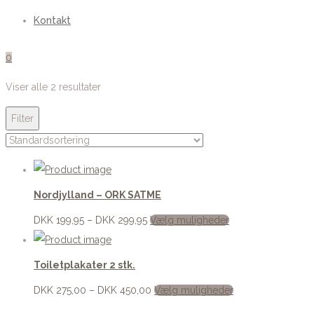
Kontakt
0
Viser alle 2 resultater
Filter
Nordjylland – ORK SATME
DKK
199,95
–
DKK
299,95
Vælg muligheder
Toiletplakater 2 stk.
DKK
275,00
–
DKK
450,00
Vælg muligheder